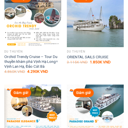
DU THUYỀN
DU THUYỀN
Orchid Trendy Cruise – Tour Du
ORIENTAL SAILS CRUISE
thuyền khám phá Vịnh Hạ Long=
Giá
Giá
3.115K
VND
1.850K
VND
gốc
hiện
Vịnh Lan Hạ, Đảo Cát Bà
là:
tại
Giá
Giá
4.860K
VND
4.290K
VND
3.115K VND.
là:
gốc
hiện
1.850K VN
là:
tại
4.860K VND.
là:
4.290K VND.
Giảm giá!
Giảm giá!