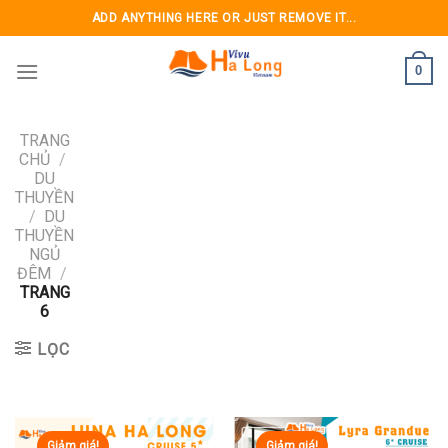
Skip
ADD ANYTHING HERE OR JUST REMOVE IT...
to
content
0
TRANG
CHỦ
/
DU
THUYỀN
/
DU
THUYỀN
NGỦ
ĐÊM
/
TRANG
6
LỌC
Giảm giá!
Giảm giá!