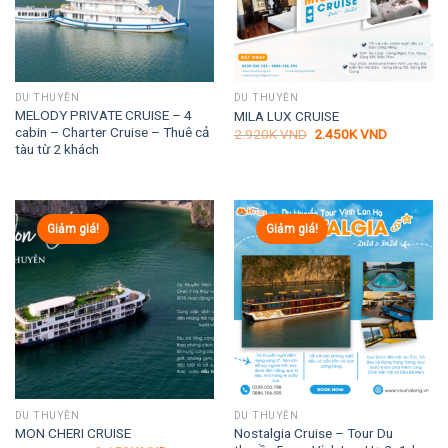
DU THUYỀN
DU THUYỀN
MELODY PRIVATE CRUISE – 4
MILA LUX CRUISE
cabin – Charter Cruise – Thuê cả
Giá
Giá
2.920K
VND
2.450K
VND
gốc
hiện
tàu từ 2 khách
là:
tại
2.920K VND.
là:
2.450K VN
Giảm giá!
Giảm giá!
DU THUYỀN
DU THUYỀN
Nostalgia Cruise – Tour Du
MON CHERI CRUISE