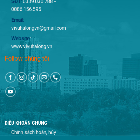
SĐT:
0339.030.788 -
0886.156.595
Email:
vivuhalongvn@gmail.com
Website
:
www.vivuhalong.vn
Follow chúng tôi
ĐIỀU KHOẢN CHUNG
Chính sách hoàn, hủy