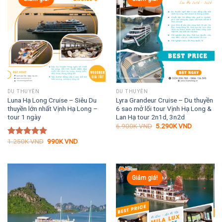
DU THUYỀN
DU THUYỀN
Luna Hạ Long Cruise – Siêu Du
Lyra Grandeur Cruise – Du thuyền
thuyền lớn nhất Vịnh Hạ Long –
6 sao mở lối tour Vịnh Hạ Long &
tour 1 ngày
Lan Hạ tour 2n1d, 3n2d
Giá
Giá
6.900K
VND
5.290K
VND
gốc
hiện
là:
tại
Giá
Giá
1.250K
VND
990K
VND
Được xếp
6.900K VND.
là:
gốc
hiện
hạng
5.00
5.290K VN
là:
tại
5 sao
1.250K VND.
là:
990K VND.
Giảm giá!