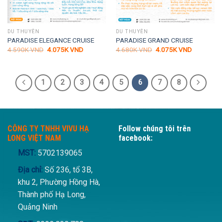
DU THUYỀN
DU THUYỀN
PARADISE ELEGANCE CRUISE
PARADISE GRAND CRUISE
Giá
Giá
Giá
Giá
4.590K
VND
4.075K
VND
4.680K
VND
4.075K
VND
gốc
hiện
gốc
hiện
là:
tại
là:
tại
4.590K VND.
là:
4.680K VND.
là:
4.075K VND.
4.075K VN
1
2
3
4
5
6
7
8
CÔNG TY TNHH VIVU HẠ
Follow chúng tôi trên
LONG VIỆT NAM
facebook:
MST:
5702139065
Địa chỉ:
Số 236, tổ 3B,
khu 2, Phường Hồng Hà,
Thành phố Hạ Long,
Quảng Ninh