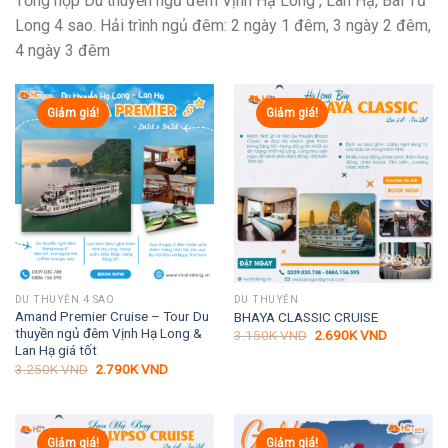
Tổng hợp Du thuyền ngủ đêm Vịnh Hạ Long , Lan Hạ, Bái Tử
Long 4 sao. Hải trình ngủ đêm: 2 ngày 1 đêm, 3 ngày 2 đêm,
4 ngày 3 đêm
Giảm giá!
Giảm giá!
DU THUYỀN 4 SAO
DU THUYỀN
Amand Premier Cruise – Tour Du
BHAYA CLASSIC CRUISE
thuyền ngủ đêm Vịnh Hạ Long &
Giá
Giá
3.150K
VND
2.690K
VND
gốc
hiện
Lan Hạ giá tốt
là:
tại
Giá
Giá
3.250K
VND
2.790K
VND
3.150K VND.
là:
gốc
hiện
2.690K VN
là:
tại
3.250K VND.
là:
2.790K VND.
Giảm giá!
Giảm giá!