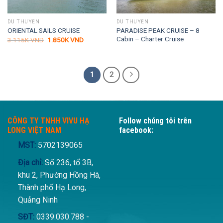
DU THUYỀN
DU THUYỀN
PARADISE PEAK CRUISE – 8
ORIENTAL SAILS CRUISE
Cabin – Charter Cruise
Giá
Giá
3.115K
VND
1.850K
VND
gốc
hiện
là:
tại
3.115K VND.
là:
1.850K VND.
1
2
CÔNG TY TNHH VIVU HẠ
Follow chúng tôi trên
LONG VIỆT NAM
facebook:
MST:
5702139065
Địa chỉ:
Số 236, tổ 3B,
khu 2, Phường Hồng Hà,
Thành phố Hạ Long,
Quảng Ninh
SĐT:
0339.030.788 -