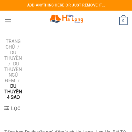
Skip
ADD ANYTHING HERE OR JUST REMOVE IT...
to
content
0
TRANG
CHỦ
/
DU
THUYỀN
/
DU
THUYỀN
NGỦ
ĐÊM
/
DU
THUYỀN
4 SAO
LỌC