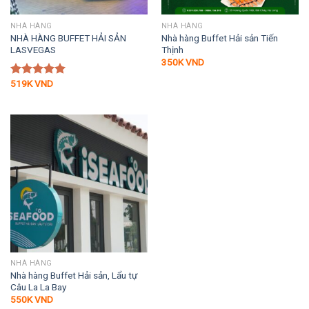
NHÀ HÀNG
NHÀ HÀNG
NHÀ HÀNG BUFFET HẢI SẢN
Nhà hàng Buffet Hải sản Tiến
LASVEGAS
Thịnh
350K
VND
519K
VND
Được xếp
hạng
5.00
5 sao
NHÀ HÀNG
Nhà hàng Buffet Hải sản, Lẩu tự
Câu La La Bay
550K
VND