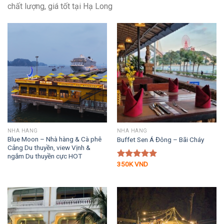
chất lượng, giá tốt tại Hạ Long
NHÀ HÀNG
NHÀ HÀNG
Blue Moon – Nhà hàng & Cà phê
Buffet Sen Á Đông – Bãi Cháy
Cảng Du thuyền, view Vịnh &
ngắm Du thuyền cực HOT
350K
VND
Được xếp
hạng
5.00
5 sao