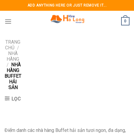
Skip
ADD ANYTHING HERE OR JUST REMOVE IT...
to
content
0
TRANG
CHỦ
/
NHÀ
HÀNG
/
NHÀ
HÀNG
BUFFET
HẢI
SẢN
LỌC
Điểm danh các nhà hàng Buffet hải sản tươi ngon, đa dạng,