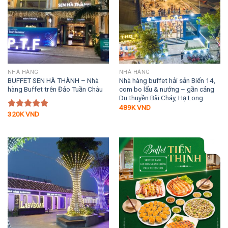
NHÀ HÀNG
NHÀ HÀNG
BUFFET SEN HÀ THÀNH – Nhà
Nhà hàng buffet hải sản Biển 14,
hàng Buffet trên Đảo Tuần Châu
com bo lẩu & nướng – gần cảng
Du thuyền Bãi Cháy, Hạ Long
489K
VND
320K
VND
Được xếp
hạng
5.00
5 sao