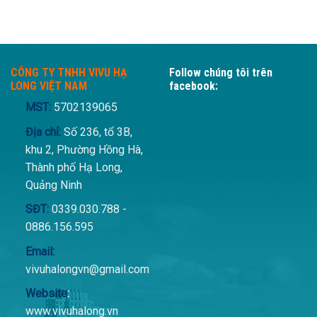
CÔNG TY TNHH VIVU HẠ
Follow chúng tôi trên
LONG VIỆT NAM
facebook:
MST:
5702139065
Địa chỉ:
Số 236, tổ 3B,
khu 2, Phường Hồng Hà,
Thành phố Hạ Long,
Quảng Ninh
SĐT:
0339.030.788 -
0886.156.595
Email:
vivuhalongvn@gmail.com
Website
:
www.vivuhalong.vn