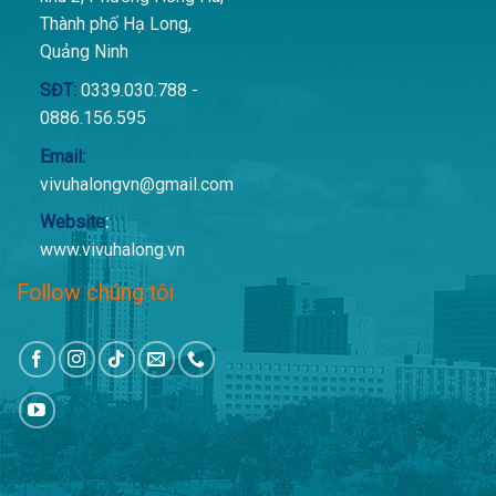
Thành phố Hạ Long,
Quảng Ninh
SĐT:
0339.030.788 -
0886.156.595
Email:
vivuhalongvn@gmail.com
Website
:
www.vivuhalong.vn
Follow chúng tôi