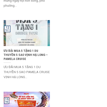
mừng ngày hội non sông, phố
phường...
12
Th11
ƯU ĐÃI MUA 5 TẶNG 1 DU
THUYỀN 5 SAO VỊNH HẠ LONG –
PAMELA CRUISE
ƯU ĐÃI MUA 5 TẶNG 1 DU
THUYỀN 5 SAO PAMELA CRUISE
VỊNH HẠ LONG...
15
Th6