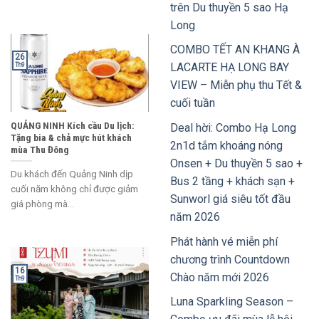
trên Du thuyền 5 sao Hạ
Long
COMBO TẾT AN KHANG À
26
LACARTE HẠ LONG BAY
Th9
VIEW – Miễn phụ thu Tết &
cuối tuần
QUẢNG NINH Kích cầu Du lịch:
Deal hời: Combo Hạ Long
Tặng bia & chả mực hút khách
2n1d tắm khoáng nóng
mùa Thu Đông
Onsen + Du thuyền 5 sao +
Du khách đến Quảng Ninh dịp
Bus 2 tầng + khách sạn +
cuối năm không chỉ được giảm
Sunworl giá siêu tốt đầu
giá phòng mà...
năm 2026
Phát hành vé miễn phí
chương trình Countdown
16
Chào năm mới 2026
Th9
Luna Sparkling Season –