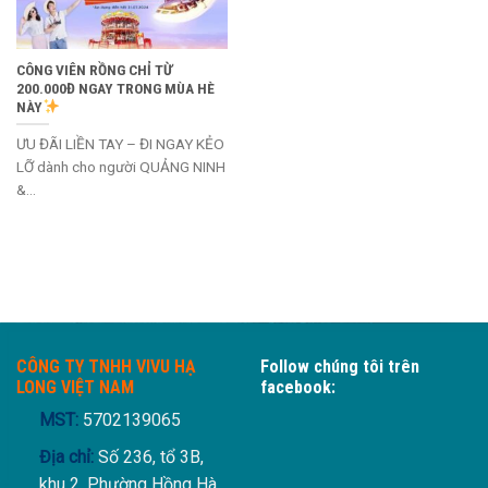
CÔNG VIÊN RỒNG CHỈ TỪ
200.000Đ NGAY TRONG MÙA HÈ
NÀY
ƯU ĐÃI LIỀN TAY – ĐI NGAY KẺO
LỠ dành cho người QUẢNG NINH
&...
CÔNG TY TNHH VIVU HẠ
Follow chúng tôi trên
LONG VIỆT NAM
facebook:
MST:
5702139065
Địa chỉ:
Số 236, tổ 3B,
khu 2, Phường Hồng Hà,