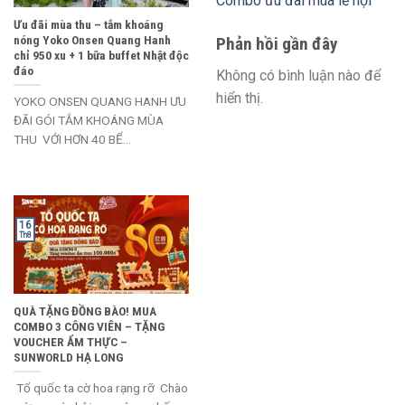
Combo ưu đãi mùa lễ hội
Ưu đãi mùa thu – tắm khoáng
nóng Yoko Onsen Quang Hanh
Phản hồi gần đây
chỉ 950 xu + 1 bữa buffet Nhật độc
đáo
Không có bình luận nào để
hiển thị.
YOKO ONSEN QUANG HANH ƯU
ĐÃI GÓI TẮM KHOÁNG MÙA
THU VỚI HƠN 40 BỂ...
16
Th8
QUÀ TẶNG ĐỒNG BÀO! MUA
COMBO 3 CÔNG VIÊN – TẶNG
VOUCHER ẨM THỰC –
SUNWORLD HẠ LONG
Tổ quốc ta cờ hoa rạng rỡ Chào