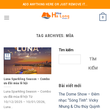
Skip
ADD ANYTHING HERE OR JUST REMOVE IT...
to
content
0
TAG ARCHIVES:
MÙA
Tìm kiếm
11
Th12
TÌM
KIẾM
Luna Sparkling Season – Combo
ưu đãi mùa lễ hội
Bài viết mới
Luna Sparkling Season – Combo
The Dome Show – Đêm
ưu đãi mùa lễ hội Từ
nhạc “Sóng Tình”: Vicky
10/12/2025 – 10/01/2026,
Nhung & Chu thúy Quỳnh
Luna...