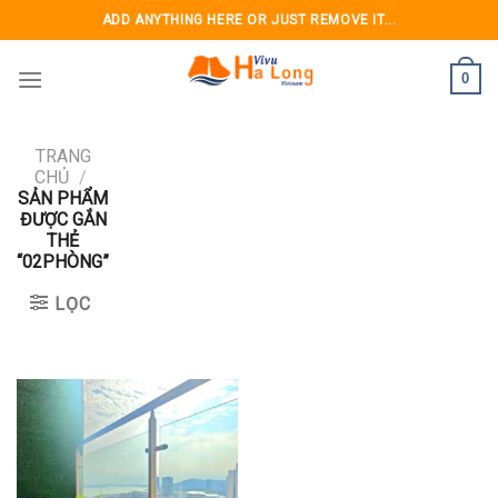
Skip
ADD ANYTHING HERE OR JUST REMOVE IT...
to
content
0
TRANG
CHỦ
/
SẢN PHẨM
ĐƯỢC GẮN
THẺ
“02PHÒNG”
LỌC