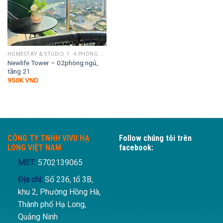
HOMESTAY & STUDIO 1- 4 PHÒNG NGỦ
Newlife Tower – 02phòng ngủ,
tầng 21
950K
VND
CÔNG TY TNHH VIVU HẠ
Follow chúng tôi trên
LONG VIỆT NAM
facebook:
MST:
5702139065
Địa chỉ:
Số 236, tổ 3B,
khu 2, Phường Hồng Hà,
Thành phố Hạ Long,
Quảng Ninh