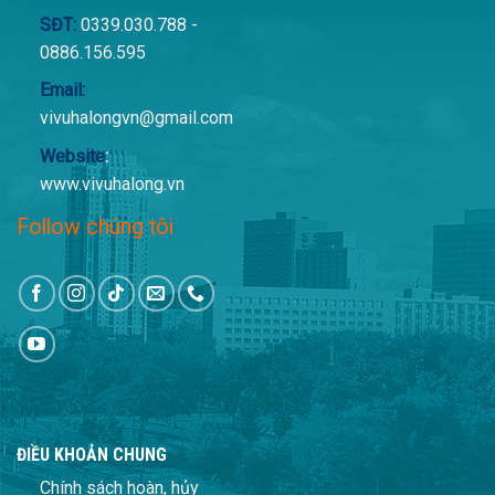
SĐT:
0339.030.788 -
0886.156.595
Email:
vivuhalongvn@gmail.com
Website
:
www.vivuhalong.vn
Follow chúng tôi
ĐIỀU KHOẢN CHUNG
Chính sách hoàn, hủy