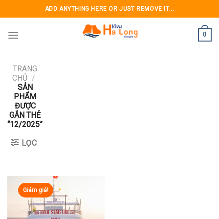
Skip
ADD ANYTHING HERE OR JUST REMOVE IT...
to
content
0
TRANG
CHỦ
/
SẢN
PHẨM
ĐƯỢC
GẮN THẺ
“12/2025”
LỌC
Giảm giá!