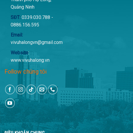
Quảng Ninh
SĐT:
0339.030.788 -
0886.156.595
Email:
vivuhalongvn@gmail.com
Website
:
www.vivuhalong.vn
Follow chúng tôi
ĐIỀU KHOẢN CHUNG