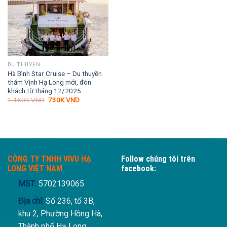
DU THUYỀN
Hà Bình Star Cruise – Du thuyền
thăm Vịnh Hạ Long mới, đón
khách từ tháng 12/2025
Giá
Giá
1.150K
VND
730K
VND
gốc
hiện
là:
tại
1.150K VND.
là:
730K VND.
CÔNG TY TNHH VIVU HẠ
Follow chúng tôi trên
LONG VIỆT NAM
facebook:
MST:
5702139065
Địa chỉ:
Số 236, tổ 3B,
khu 2, Phường Hồng Hà,
Thành phố Hạ Long,