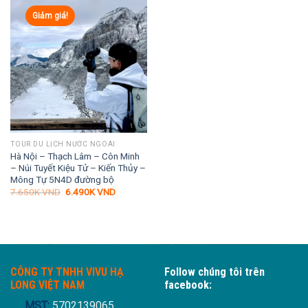
Giảm giá!
TOUR DU LỊCH NƯỚC NGOÀI
Hà Nội – Thạch Lâm – Côn Minh
– Núi Tuyết Kiệu Tử – Kiến Thủy –
Mông Tự 5N4D đường bộ
Giá
Giá
7.650K
VND
6.490K
VND
gốc
hiện
là:
tại
7.650K VND.
là:
6.490K VND.
CÔNG TY TNHH VIVU HẠ
Follow chúng tôi trên
LONG VIỆT NAM
facebook:
MST:
5702139065