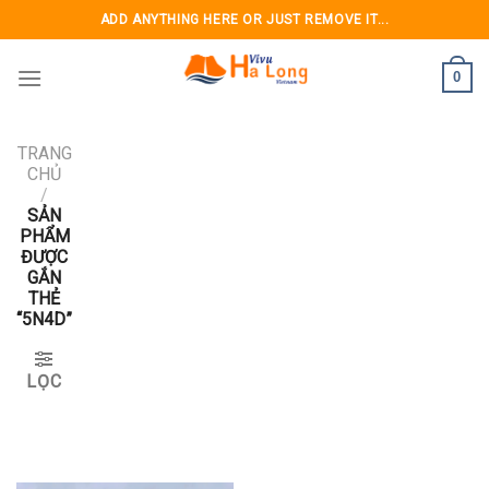
Skip
ADD ANYTHING HERE OR JUST REMOVE IT...
to
content
0
TRANG
CHỦ
/
SẢN
PHẨM
ĐƯỢC
GẮN
THẺ
“5N4D”
LỌC