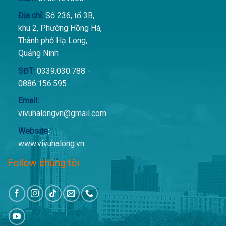
Địa chỉ:
Số 236, tổ 3B,
khu 2, Phường Hồng Hà,
Thành phố Hạ Long,
Quảng Ninh
SĐT:
0339.030.788 -
0886.156.595
Email:
vivuhalongvn@gmail.com
Website
:
www.vivuhalong.vn
Follow chúng tôi