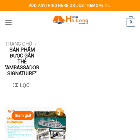
Skip
ADD ANYTHING HERE OR JUST REMOVE IT...
to
content
0
TRANG CHỦ
/
SẢN PHẨM
ĐƯỢC GẮN
THẺ
“AMBASSADOR
SIGNATUIRE”
LỌC
Giảm giá!