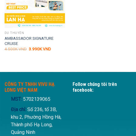
DU THUYỀN
AMBASSADOR SIGNATURE
CRUISE
Giá
Giá
4.500K
VND
3.990K
VND
gốc
hiện
là:
tại
4.500K VND.
là:
3.990K VND.
CÔNG TY TNHH VIVU HẠ
Follow chúng tôi trên
LONG VIỆT NAM
facebook:
MST:
5702139065
Địa chỉ:
Số 236, tổ 3B,
khu 2, Phường Hồng Hà,
Thành phố Hạ Long,
Quảng Ninh