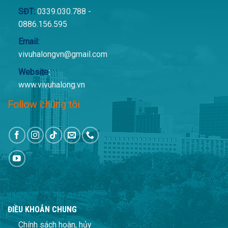
SĐT:
0339.030.788 -
0886.156.595
Email:
vivuhalongvn@gmail.com
Website
:
www.vivuhalong.vn
Follow chúng tôi
ĐIỀU KHOẢN CHUNG
Chính sách hoàn, hủy