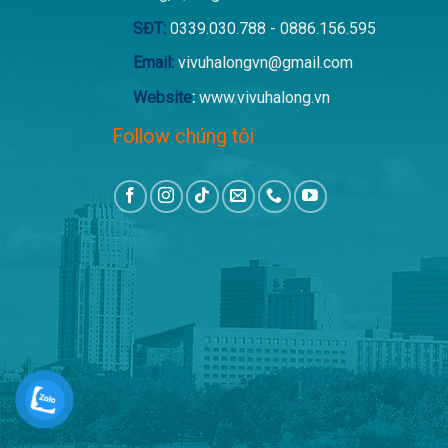
SĐT:
0339.030.788 - 0886.156.595
Email:
vivuhalongvn@gmail.com
Website
:
www.vivuhalong.vn
Follow chúng tôi