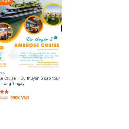
ảm giá!
YỀN
 Cruise – Du thuyền 5 sao tour
ạ Long 1 ngày
Giá
Giá
VND
990K
VND
xếp
gốc
hiện
.00
là:
tại
1.250K VND.
là:
990K VND.