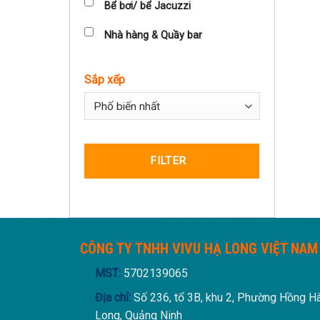
Bể bơi/ bể Jacuzzi
Nhà hàng & Quầy bar
Sắp xếp
Sort Products
FILTER
CÔNG TY TNHH VIVU HẠ LONG VIỆT NAM
MST:
5702139065
Địa chỉ:
Số 236, tổ 3B, khu 2, Phường Hồng H
Long, Quảng Ninh