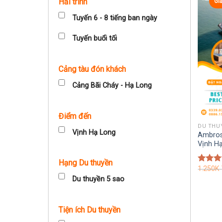
Hải trình
Gi
Tuyến 6 - 8 tiếng ban ngày
Tuyến buổi tối
Cảng tàu đón khách
Cảng Bãi Cháy - Hạ Long
Điểm đến
DU THU
Vịnh Hạ Long
Ambrose
Vịnh H
Hạng Du thuyền
1.250K
Được 
hạng
5
Du thuyền 5 sao
5 sao
Tiện ích Du thuyền