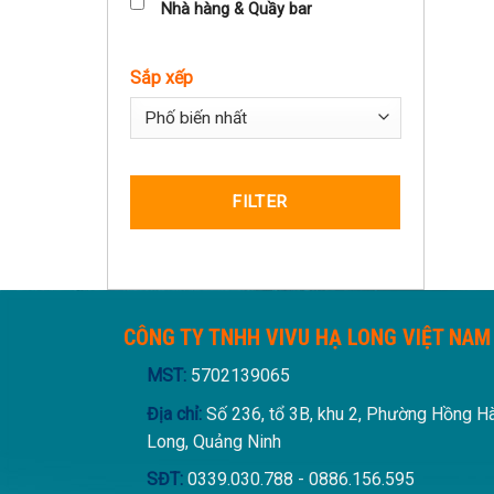
Nhà hàng & Quầy bar
Sắp xếp
Sort Products
FILTER
CÔNG TY TNHH VIVU HẠ LONG VIỆT NAM
MST:
5702139065
Địa chỉ:
Số 236, tổ 3B, khu 2, Phường Hồng H
Long, Quảng Ninh
SĐT:
0339.030.788 - 0886.156.595