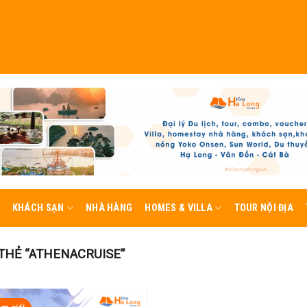
KHÁCH SẠN
NHÀ HÀNG
HOMES & VILLA
TOUR NỘI ĐỊA
HẺ “ATHENACRUISE”