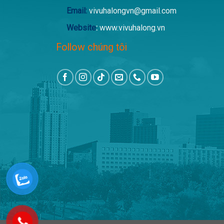
Email:
vivuhalongvn@gmail.com
Website
:
www.vivuhalong.vn
Follow chúng tôi