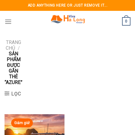
Skip
ADD ANYTHING HERE OR JUST REMOVE IT...
to
content
0
TRANG
CHỦ
/
SẢN
PHẨM
ĐƯỢC
GẮN
THẺ
“AZURE”
LỌC
Giảm giá!