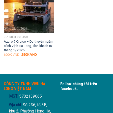
ĐỊA ĐIỂM DU LỊCH
Azure 9 Cruise – Du thuyền ngắm
cảnh Vịnh Hạ Long, đón khách từ
tháng 1/2026
Giá
Giá
600K
VND
250K
VND
gốc
hiện
là:
tại
600K VND.
là:
250K VND.
CÔNG TY TNHH VIVU HẠ
Follow chúng tôi trên
LONG VIỆT NAM
facebook:
MST:
5702139065
Địa chỉ:
Số 236, tổ 3B,
khu 2, Phường Hồng Hà,