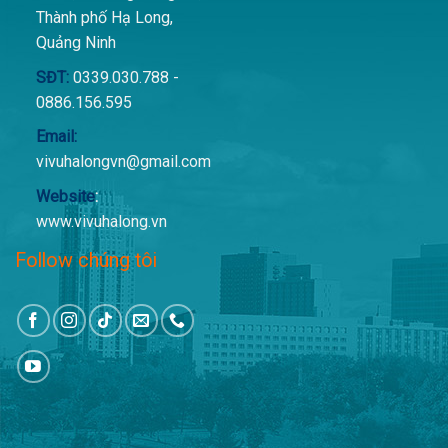
Thành phố Hạ Long,
Quảng Ninh
SĐT:
0339.030.788 -
0886.156.595
Email:
vivuhalongvn@gmail.com
Website
:
www.vivuhalong.vn
Follow chúng tôi