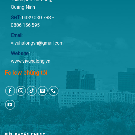
Quảng Ninh
SĐT:
0339.030.788 -
0886.156.595
Email:
vivuhalongvn@gmail.com
Website
:
www.vivuhalong.vn
Follow chúng tôi
ĐIỀU KHOẢN CHUNG