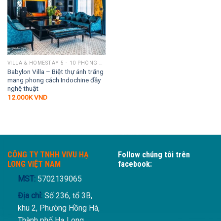
VILLA & HOMESTAY 5 - 10 PHÒNG NGỦ
Babylon Villa – Biệt thự ánh trăng
mang phong cách Indochine đầy
nghệ thuật
12.000K
VND
CÔNG TY TNHH VIVU HẠ
Follow chúng tôi trên
LONG VIỆT NAM
facebook:
MST:
5702139065
Địa chỉ:
Số 236, tổ 3B,
khu 2, Phường Hồng Hà,
Thành phố Hạ Long,