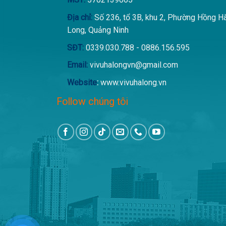
Địa chỉ:
Số 236, tổ 3B, khu 2, Phường Hồng H
Long, Quảng Ninh
SĐT:
0339.030.788 - 0886.156.595
Email:
vivuhalongvn@gmail.com
Website
:
www.vivuhalong.vn
Follow chúng tôi