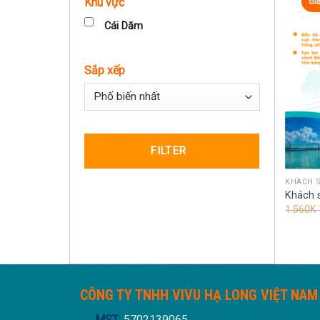
Khu vực
Gi
Cái Dăm
Sắp xếp
Sort Products
FILTER
KHÁCH 
Khách s
1.560K
CÔNG TY TNHH VIVU HẠ LONG VIỆT NAM
MST:
5702139065