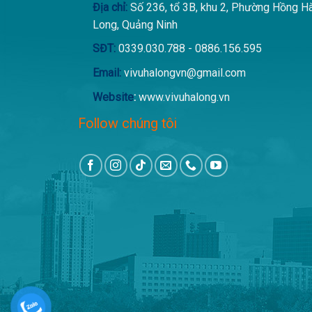
Địa chỉ:
Số 236, tổ 3B, khu 2, Phường Hồng H
Long, Quảng Ninh
SĐT:
0339.030.788 - 0886.156.595
Email:
vivuhalongvn@gmail.com
Website
:
www.vivuhalong.vn
Follow chúng tôi