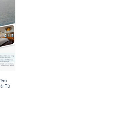
 đêm
ái Tử
VND.