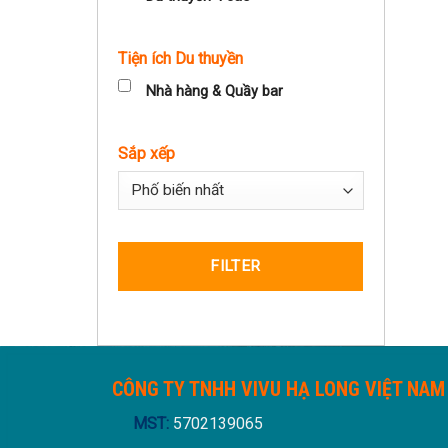
Tiện ích Du thuyền
Nhà hàng & Quầy bar
Sắp xếp
Sort Products
FILTER
CÔNG TY TNHH VIVU HẠ LONG VIỆT NAM
MST:
5702139065