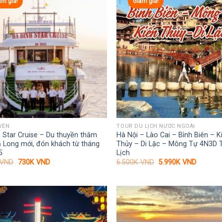
ảm giá!
Giảm giá!
YỀN
TOUR DU LỊCH NƯỚC NGOÀI
 Star Cruise – Du thuyền thăm
Hà Nội – Lào Cai – Bình Biên – K
 Long mới, đón khách từ tháng
Thủy – Di Lặc – Mông Tự 4N3D 
5
Lịch
Giá
Giá
Giá
Giá
VND
730K
VND
6.500K
VND
5.990K
VND
gốc
hiện
gốc
hiện
là:
tại
là:
tại
1.150K VND.
là:
6.500K VND.
là:
730K VND.
5.990K 