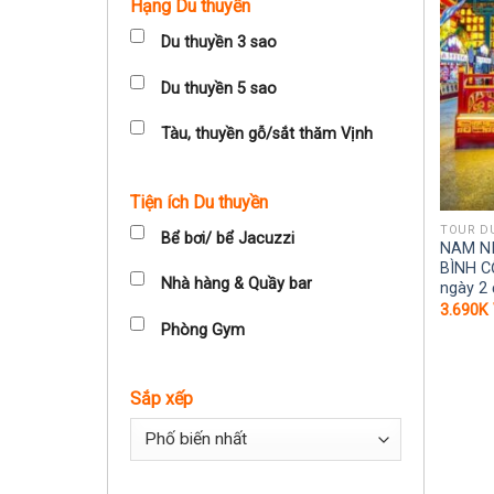
Hạng Du thuyền
Du thuyền 3 sao
Du thuyền 5 sao
Tàu, thuyền gỗ/sắt thăm Vịnh
Tiện ích Du thuyền
TOUR DU
Bể bơi/ bể Jacuzzi
NAM N
BÌNH C
Nhà hàng & Quầy bar
ngày 2
3.690K
Phòng Gym
Sắp xếp
Sort Products