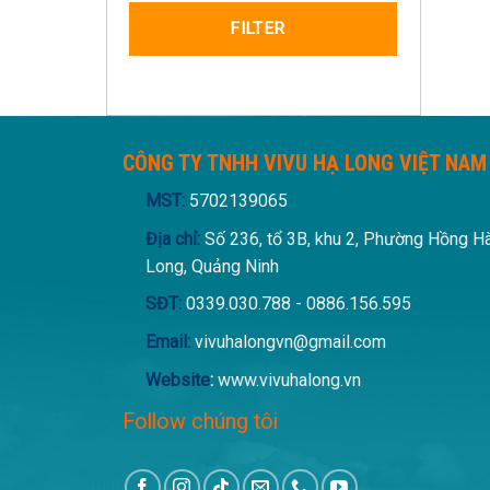
FILTER
CÔNG TY TNHH VIVU HẠ LONG VIỆT NAM
MST:
5702139065
Địa chỉ:
Số 236, tổ 3B, khu 2, Phường Hồng H
Long, Quảng Ninh
SĐT:
0339.030.788 - 0886.156.595
Email:
vivuhalongvn@gmail.com
Website
:
www.vivuhalong.vn
Follow chúng tôi