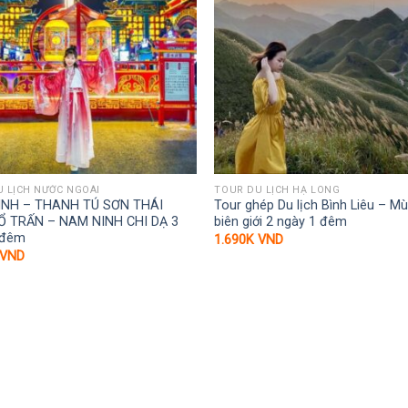
 LỊCH NƯỚC NGOÀI
TOUR DU LỊCH HẠ LONG
INH – THANH TÚ SƠN THÁI
Tour ghép Du lịch Bình Liêu – M
Ổ TRẤN – NAM NINH CHI DẠ 3
biên giới 2 ngày 1 đêm
 đêm
1.690K
VND
VND