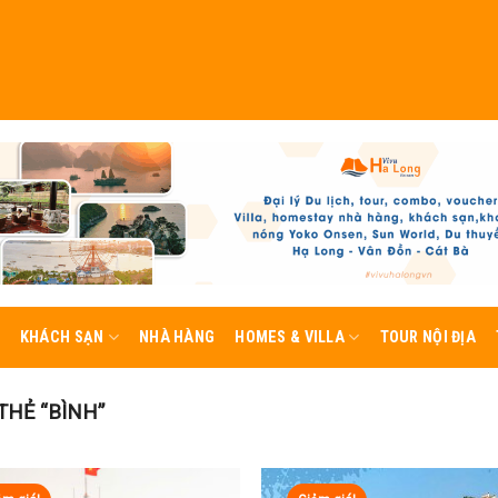
KHÁCH SẠN
NHÀ HÀNG
HOMES & VILLA
TOUR NỘI ĐỊA
HẺ “BÌNH”