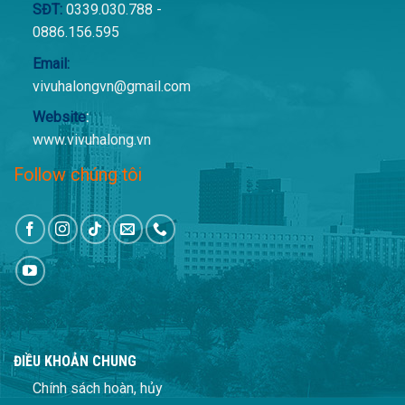
SĐT:
0339.030.788 -
0886.156.595
Email:
vivuhalongvn@gmail.com
Website
:
www.vivuhalong.vn
Follow chúng tôi
ĐIỀU KHOẢN CHUNG
Chính sách hoàn, hủy