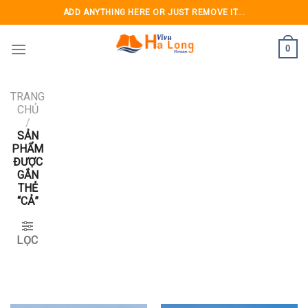
Skip
ADD ANYTHING HERE OR JUST REMOVE IT...
to
content
0
TRANG
CHỦ
/
SẢN
PHẨM
ĐƯỢC
GẮN
THẺ
“CẢ”
LỌC