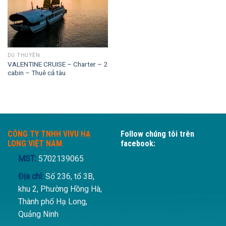
DU THUYỀN
VALENTINE CRUISE – Charter – 2
cabin – Thuê cả tàu
CÔNG TY TNHH VIVU HẠ
Follow chúng tôi trên
LONG VIỆT NAM
facebook:
MST:
5702139065
Địa chỉ:
Số 236, tổ 3B,
khu 2, Phường Hồng Hà,
Thành phố Hạ Long,
Quảng Ninh