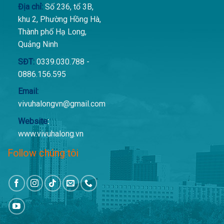
Địa chỉ:
Số 236, tổ 3B,
khu 2, Phường Hồng Hà,
Thành phố Hạ Long,
Quảng Ninh
SĐT:
0339.030.788 -
0886.156.595
Email:
vivuhalongvn@gmail.com
Website
:
www.vivuhalong.vn
Follow chúng tôi