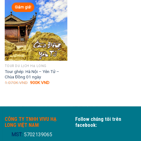
Giảm giá!
TOUR DU LỊCH HẠ LONG
Tour ghép: Hà Nội – Yên Tử –
Chùa Đồng 01 ngày
Giá
Giá
1.070K
VND
900K
VND
gốc
hiện
là:
tại
1.070K VND.
là:
900K VND.
CÔNG TY TNHH VIVU HẠ
Follow chúng tôi trên
LONG VIỆT NAM
facebook:
MST:
5702139065