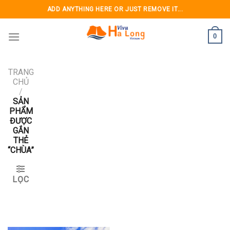
Skip
ADD ANYTHING HERE OR JUST REMOVE IT...
to
content
0
TRANG
CHỦ
/
SẢN
PHẨM
ĐƯỢC
GẮN
THẺ
“CHÙA”
LỌC