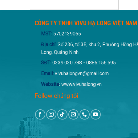
CÔNG TY TNHH VIVU HẠ LONG VIỆT NAM
MST:
5702139065
Địa chỉ:
Số 236, tổ 3B, khu 2, Phường Hồng H
Long, Quảng Ninh
SĐT:
0339.030.788 - 0886.156.595
Email:
vivuhalongvn@gmail.com
Website
:
www.vivuhalong.vn
Follow chúng tôi