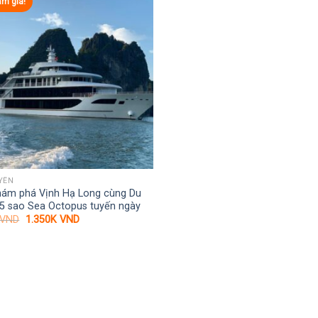
ảm giá!
YỀN
hám phá Vịnh Hạ Long cùng Du
 5 sao Sea Octopus tuyến ngày
Giá
Giá
VND
1.350K
VND
gốc
hiện
là:
tại
1.550K VND.
là:
1.350K VND.