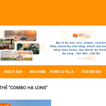
KHÁCH SẠN
NHÀ HÀNG
HOMES & VILLA
TOUR NỘI ĐỊA
THẺ “COMBO HẠ LONG”