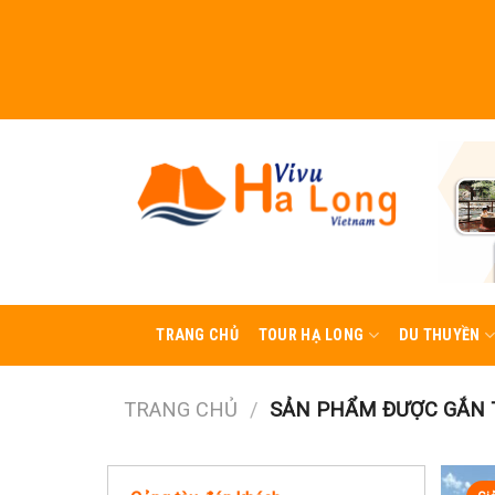
Skip
to
content
TRANG CHỦ
TOUR HẠ LONG
DU THUYỀN
TRANG CHỦ
/
SẢN PHẨM ĐƯỢC GẮN 