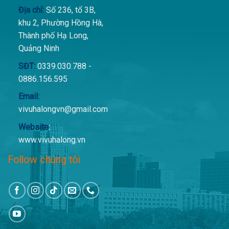
Địa chỉ:
Số 236, tổ 3B,
khu 2, Phường Hồng Hà,
Thành phố Hạ Long,
Quảng Ninh
SĐT:
0339.030.788 -
0886.156.595
Email:
vivuhalongvn@gmail.com
Website
:
www.vivuhalong.vn
Follow chúng tôi