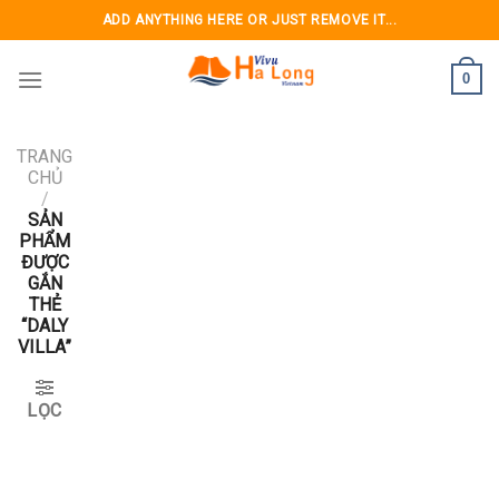
Skip
ADD ANYTHING HERE OR JUST REMOVE IT...
to
content
0
TRANG
CHỦ
/
SẢN
PHẨM
ĐƯỢC
GẮN
THẺ
“DALY
VILLA”
LỌC