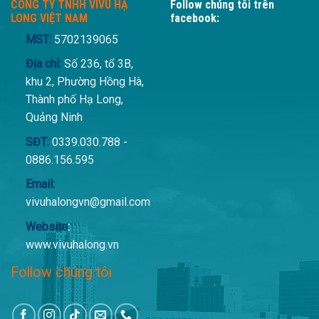
CÔNG TY TNHH VIVU HẠ
Follow chúng tôi trên
LONG VIỆT NAM
facebook:
MST:
5702139065
Địa chỉ:
Số 236, tổ 3B,
khu 2, Phường Hồng Hà,
Thành phố Hạ Long,
Quảng Ninh
SĐT:
0339.030.788 -
0886.156.595
Email:
vivuhalongvn@gmail.com
Website
:
www.vivuhalong.vn
Follow chúng tôi