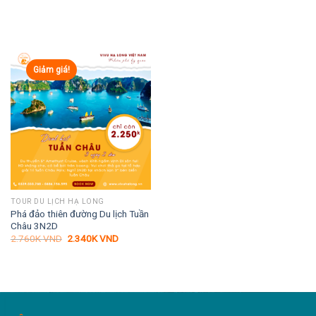
Giảm giá!
TOUR DU LỊCH HẠ LONG
Phá đảo thiên đường Du lịch Tuần
Châu 3N2D
Giá
Giá
2.760K
VND
2.340K
VND
gốc
hiện
là:
tại
2.760K VND.
là:
2.340K VND.