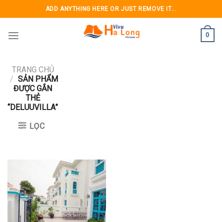
Skip
ADD ANYTHING HERE OR JUST REMOVE IT...
to
content
0
TRANG CHỦ
/
SẢN PHẨM
ĐƯỢC GẮN
THẺ
“DELUUVILLA”
LỌC