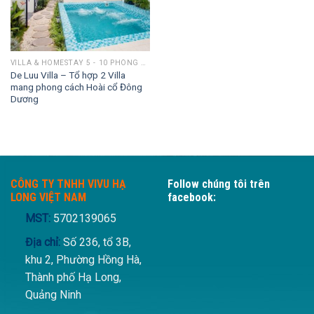
VILLA & HOMESTAY 5 - 10 PHÒNG NGỦ
De Luu Villa – Tổ hợp 2 Villa
mang phong cách Hoài cổ Đông
Dương
CÔNG TY TNHH VIVU HẠ
Follow chúng tôi trên
LONG VIỆT NAM
facebook:
MST:
5702139065
Địa chỉ:
Số 236, tổ 3B,
khu 2, Phường Hồng Hà,
Thành phố Hạ Long,
Quảng Ninh