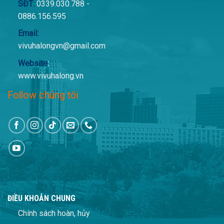
SĐT:
0339.030.788 -
0886.156.595
Email:
vivuhalongvn@gmail.com
Website
:
www.vivuhalong.vn
Follow chúng tôi
ĐIỀU KHOẢN CHUNG
Chính sách hoàn, hủy