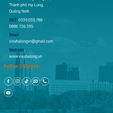
Thành phố Hạ Long,
Quảng Ninh
SĐT:
0339.030.788 -
0886.156.595
Email:
vivuhalongvn@gmail.com
Website
:
www.vivuhalong.vn
Follow chúng tôi