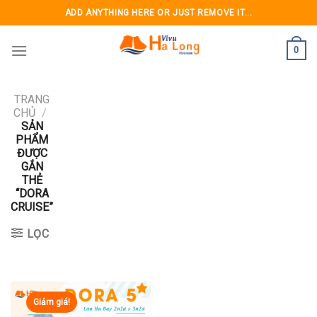
Skip
ADD ANYTHING HERE OR JUST REMOVE IT...
to
content
0
TRANG
CHỦ
/
SẢN
PHẨM
ĐƯỢC
GẮN
THẺ
“DORA
CRUISE”
LỌC
Giảm giá!