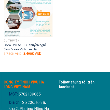
DU THUYỀN
Dora Cruise – Du thuyền nghỉ
đêm 5 sao Vịnh Lan Hạ
Giá
Giá
3.750K
VND
3.490K
VND
gốc
hiện
là:
tại
3.750K VND.
là:
3.490K VND.
CÔNG TY TNHH VIVU HẠ
Follow chúng tôi trên
LONG VIỆT NAM
facebook:
MST:
5702139065
Địa chỉ:
Số 236, tổ 3B,
khu 2, Phường Hồng Hà,