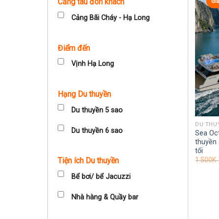
Cảng tàu đón khách
Gi
Cảng Bãi Cháy - Hạ Long
Điểm đến
Vịnh Hạ Long
Hạng Du thuyền
Du thuyền 5 sao
DU THU
Du thuyền 6 sao
Sea Oct
thuyền 
tối
1.500K
Tiện ích Du thuyền
Bể bơi/ bể Jacuzzi
Nhà hàng & Quầy bar