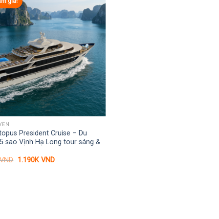
ảm giá!
YỀN
opus President Cruise – Du
5 sao Vịnh Hạ Long tour sáng &
Giá
Giá
VND
1.190K
VND
gốc
hiện
là:
tại
1.500K VND.
là:
1.190K VND.