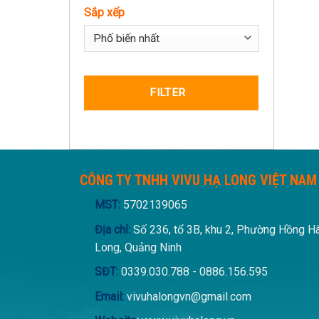
Sắp xếp
Sort Products
FILTER
CÔNG TY TNHH VIVU HẠ LONG VIỆT NAM
MST:
5702139065
Địa chỉ:
Số 236, tổ 3B, khu 2, Phường Hồng H
Long, Quảng Ninh
SĐT:
0339.030.788 - 0886.156.595
Email:
vivuhalongvn@gmail.com