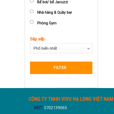
Bể bơi/ bể Jacuzzi
Nhà hàng & Quầy bar
Phòng Gym
Sắp xếp
Sort Products
FILTER
CÔNG TY TNHH VIVU HẠ LONG VIỆT NAM
MST:
5702139065