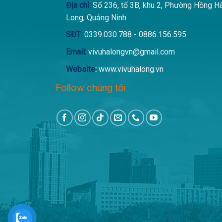
Địa chỉ:
Số 236, tổ 3B, khu 2, Phường Hồng H
Long, Quảng Ninh
SĐT:
0339.030.788 - 0886.156.595
Email:
vivuhalongvn@gmail.com
Website
:
www.vivuhalong.vn
Follow chúng tôi