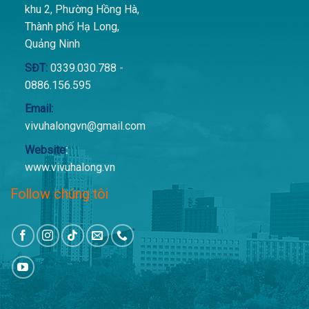
khu 2, Phường Hồng Hà,
Thành phố Hạ Long,
Quảng Ninh
SĐT:
0339.030.788 -
0886.156.595
Email:
vivuhalongvn@gmail.com
Website
:
www.vivuhalong.vn
Follow chúng tôi