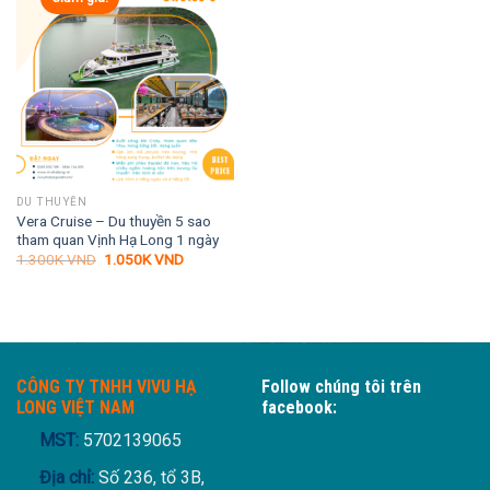
DU THUYỀN
Vera Cruise – Du thuyền 5 sao
tham quan Vịnh Hạ Long 1 ngày
Giá
Giá
1.300K
VND
1.050K
VND
gốc
hiện
là:
tại
1.300K VND.
là:
1.050K VND.
CÔNG TY TNHH VIVU HẠ
Follow chúng tôi trên
LONG VIỆT NAM
facebook:
MST:
5702139065
Địa chỉ:
Số 236, tổ 3B,