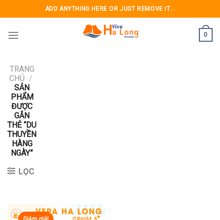
Skip
ADD ANYTHING HERE OR JUST REMOVE IT...
to
content
0
TRANG
CHỦ
/
SẢN
PHẨM
ĐƯỢC
GẮN
THẺ “DU
THUYỀN
HÀNG
NGÀY”
LỌC
Giảm giá!