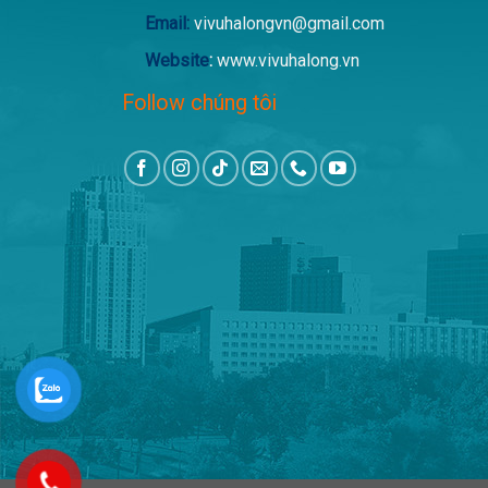
Email:
vivuhalongvn@gmail.com
Website
:
www.vivuhalong.vn
Follow chúng tôi