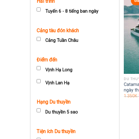
Hải trình
Gi
Tuyến 6 - 8 tiếng ban ngày
Cảng tàu đón khách
Cảng Tuần Châu
Điểm đến
Vịnh Hạ Long
DU THU
Vịnh Lan Hạ
Catama
ngày t
1.350K
Hạng Du thuyền
Du thuyền 5 sao
Tiện ích Du thuyền