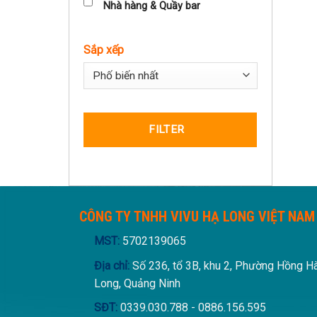
Nhà hàng & Quầy bar
Sắp xếp
Sort Products
FILTER
CÔNG TY TNHH VIVU HẠ LONG VIỆT NAM
MST:
5702139065
Địa chỉ:
Số 236, tổ 3B, khu 2, Phường Hồng H
Long, Quảng Ninh
SĐT:
0339.030.788 - 0886.156.595