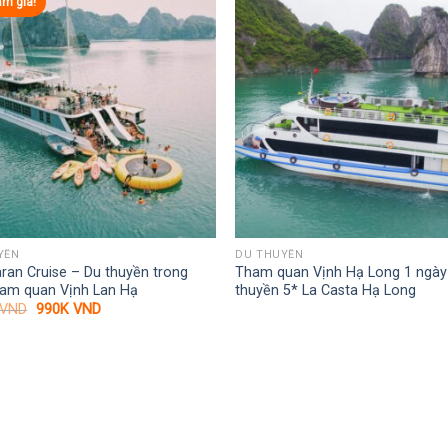
ảm giá!
YỀN
DU THUYỀN
ran Cruise – Du thuyền trong
Tham quan Vịnh Hạ Long 1 ngày
ham quan Vịnh Lan Hạ
thuyền 5* La Casta Hạ Long
Giá
Giá
VND
990K
VND
gốc
hiện
là:
tại
1.350K VND.
là:
990K VND.