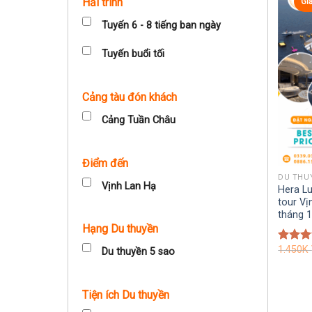
Hải trình
Gi
Tuyến 6 - 8 tiếng ban ngày
Tuyến buổi tối
Cảng tàu đón khách
Cảng Tuần Châu
Điểm đến
DU THU
Vịnh Lan Hạ
Hera Lu
tour Vị
tháng 
Hạng Du thuyền
1.450K
Được 
Du thuyền 5 sao
hạng
5
5 sao
Tiện ích Du thuyền