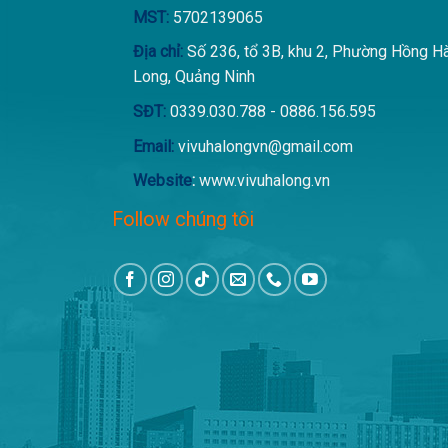
MST:
5702139065
Địa chỉ:
Số 236, tổ 3B, khu 2, Phường Hồng H
Long, Quảng Ninh
SĐT:
0339.030.788 - 0886.156.595
Email:
vivuhalongvn@gmail.com
Website
:
www.vivuhalong.vn
Follow chúng tôi