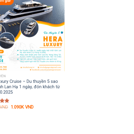
ảm giá!
YỀN
xury Cruise – Du thuyền 5 sao
nh Lan Hạ 1 ngày, đón khách từ
10.2025
Giá
Giá
VND
1.090K
VND
xếp
gốc
hiện
.00
là:
tại
1.450K VND.
là:
1.090K VND.