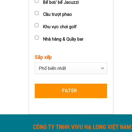
Bể bơi/ bể Jacuzzi
Cầu trượt phao
Khu vực chơi golf
Nhà hàng & Quầy bar
Sắp xếp
Sort Products
FILTER
CÔNG TY TNHH VIVU HẠ LONG VIỆT NAM