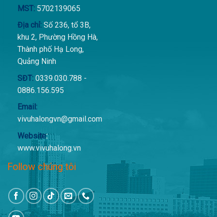
MST:
5702139065
Địa chỉ:
Số 236, tổ 3B,
khu 2, Phường Hồng Hà,
Thành phố Hạ Long,
Quảng Ninh
SĐT:
0339.030.788 -
0886.156.595
Email:
vivuhalongvn@gmail.com
Website
:
www.vivuhalong.vn
Follow chúng tôi