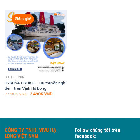
Giảm giá!
DU THUYỀN
SYRENA CRUISE – Du thuyền nghỉ
đêm trên Vịnh Hạ Long
Giá
Giá
2.900K
VND
2.490K
VND
gốc
hiện
là:
tại
2.900K VND.
là:
2.490K VND.
CÔNG TY TNHH VIVU HẠ
Follow chúng tôi trên
LONG VIỆT NAM
facebook: