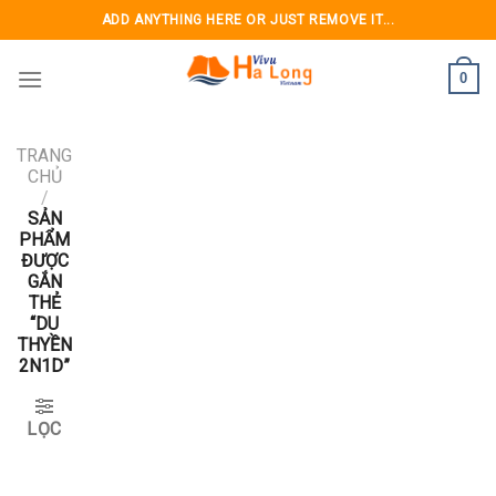
Skip
ADD ANYTHING HERE OR JUST REMOVE IT...
to
content
0
TRANG
CHỦ
/
SẢN
PHẨM
ĐƯỢC
GẮN
THẺ
“DU
THYỀN
2N1D”
LỌC