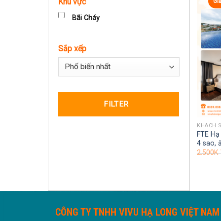
Khu vực
Gi
Bãi Cháy
Sắp xếp
Sort Products
FILTER
KHÁCH 
FTE Hạ
4 sao, 
2.500K
CÔNG TY TNHH VIVU HẠ LONG VIỆT NAM