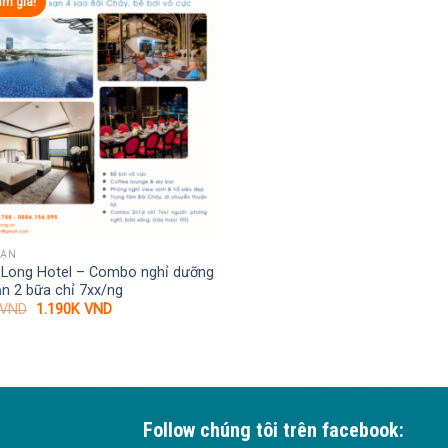
ảm giá!
SẠN
 Long Hotel – Combo nghỉ dưỡng
ăn 2 bữa chỉ 7xx/ng
Giá
Giá
VND
1.190K
VND
gốc
hiện
là:
tại
2.500K VND.
là:
1.190K VND.
Follow chúng tôi trên facebook: