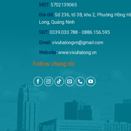
MST:
5702139065
Địa chỉ:
Số 236, tổ 3B, khu 2, Phường Hồng H
Long, Quảng Ninh
SĐT:
0339.030.788 - 0886.156.595
Email:
vivuhalongvn@gmail.com
Website
:
www.vivuhalong.vn
Follow chúng tôi