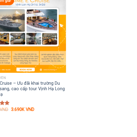
ảm giá!
YỀN
Cruise – Ưu đãi khai trường Du
sang, cao cấp tour Vịnh Hạ Long
Hạ
Giá
Giá
VND
3.690K
VND
xếp
gốc
hiện
.00
là:
tại
4.200K VND.
là:
3.690K VND.