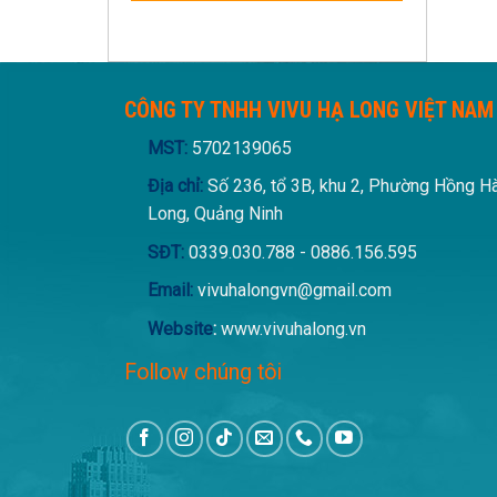
CÔNG TY TNHH VIVU HẠ LONG VIỆT NAM
MST:
5702139065
Địa chỉ:
Số 236, tổ 3B, khu 2, Phường Hồng H
Long, Quảng Ninh
SĐT:
0339.030.788 - 0886.156.595
Email:
vivuhalongvn@gmail.com
Website
:
www.vivuhalong.vn
Follow chúng tôi