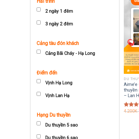
Hải trình
Gi
2 ngày 1 đêm
3 ngày 2 đêm
Cảng tàu đón khách
Cảng Bãi Cháy - Hạ Long
Điểm đến
DU THU
Vịnh Hạ Long
Aime’e 
thuyền 
– Lan 
Vịnh Lan Hạ
4.200K
Được 
Hạng Du thuyền
hạng
5
5 sao
Du thuyền 5 sao
Du thuyền 6 sao