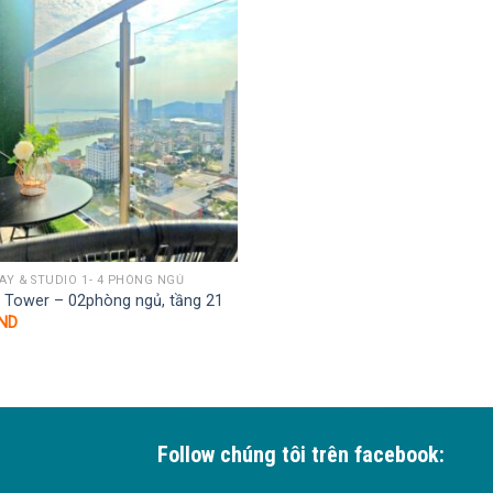
Y & STUDIO 1- 4 PHÒNG NGỦ
e Tower – 02phòng ngủ, tầng 21
ND
Follow chúng tôi trên facebook: