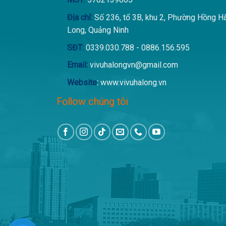
Địa chỉ:
Số 236, tổ 3B, khu 2, Phường Hồng H
Long, Quảng Ninh
SĐT:
0339.030.788 - 0886.156.595
Email:
vivuhalongvn@gmail.com
Website
:
www.vivuhalong.vn
Follow chúng tôi