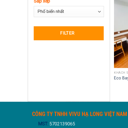
Sắp xếp
Sort Products
FILTER
KHÁCH 
Eco Ba
CÔNG TY TNHH VIVU HẠ LONG VIỆT NAM
MST:
5702139065