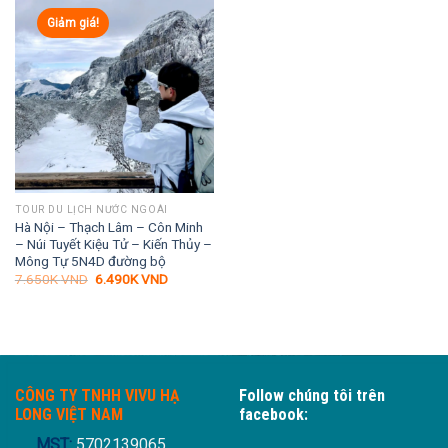
Giảm giá!
TOUR DU LỊCH NƯỚC NGOÀI
Hà Nội – Thạch Lâm – Côn Minh
– Núi Tuyết Kiệu Tử – Kiến Thủy –
Mông Tự 5N4D đường bộ
Giá
Giá
7.650K
VND
6.490K
VND
gốc
hiện
là:
tại
7.650K VND.
là:
6.490K VND.
CÔNG TY TNHH VIVU HẠ
Follow chúng tôi trên
LONG VIỆT NAM
facebook:
MST:
5702139065