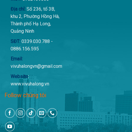
Địa chỉ:
Số 236, tổ 3B,
khu 2, Phường Hồng Hà,
Thành phố Hạ Long,
Quảng Ninh
SĐT:
0339.030.788 -
0886.156.595
Email:
vivuhalongvn@gmail.com
Website
:
www.vivuhalong.vn
Follow chúng tôi