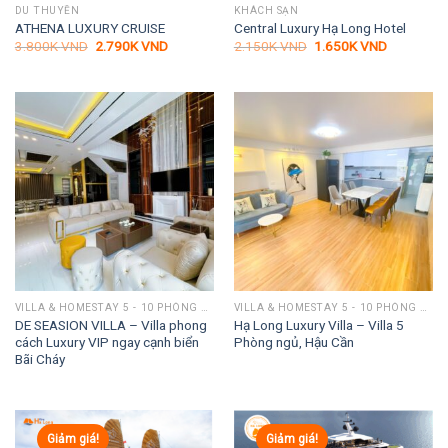
DU THUYỀN
KHÁCH SẠN
ATHENA LUXURY CRUISE
Central Luxury Hạ Long Hotel
Giá
Giá
Giá
Giá
3.800K
VND
2.790K
VND
2.150K
VND
1.650K
VND
gốc
hiện
gốc
hiện
là:
tại
là:
tại
3.800K VND.
là:
2.150K VND.
là:
2.790K VND.
1.650K VN
VILLA & HOMESTAY 5 - 10 PHÒNG NGỦ
VILLA & HOMESTAY 5 - 10 PHÒNG NGỦ
DE SEASION VILLA – Villa phong
Hạ Long Luxury Villa – Villa 5
cách Luxury VIP ngay cạnh biển
Phòng ngủ, Hậu Cần
Bãi Cháy
Giảm giá!
Giảm giá!