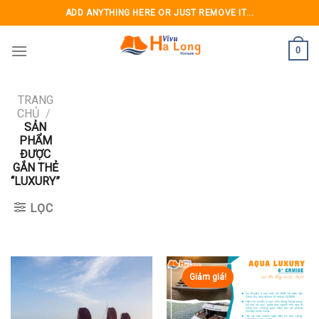
Skip
ADD ANYTHING HERE OR JUST REMOVE IT...
to
content
0
TRANG
CHỦ
/
SẢN
PHẨM
ĐƯỢC
GẮN THẺ
“LUXURY”
LỌC
Giảm giá!