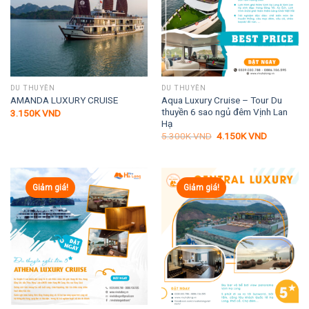
DU THUYỀN
DU THUYỀN
Aqua Luxury Cruise – Tour Du
AMANDA LUXURY CRUISE
thuyền 6 sao ngủ đêm Vịnh Lan
3.150K
VND
Hạ
Giá
Giá
5.300K
VND
4.150K
VND
gốc
hiện
là:
tại
5.300K VND.
là:
4.150K VN
Giảm giá!
Giảm giá!