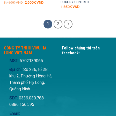
LUXURY CENTRE II
Giá
Giá
3.460K
VND
2.600K
VND
gốc
hiện
1.850K
VND
là:
tại
3.460K VND.
là:
2.600K VND.
1
2
CÔNG TY TNHH VIVU HẠ
Follow chúng tôi trên
LONG VIỆT NAM
facebook:
MST:
5702139065
Địa chỉ:
Số 236, tổ 3B,
khu 2, Phường Hồng Hà,
Thành phố Hạ Long,
Quảng Ninh
SĐT:
0339.030.788 -
0886.156.595
Email: