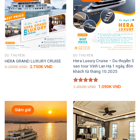
DU THUYỀN
DU THUYỀN
Hera Luxury Cruise – Du thuyền 5
HERA GRAND LUXURY CRUISE
sao tour Vịnh Lan Hạ 1 ngày, đón
Giá
Giá
3.200K
VND
2.750K
VND
gốc
hiện
khách từ tháng 10.2025
là:
tại
3.200K VND.
là:
2.750K VND.
Giá
Giá
1.450K
VND
1.090K
VND
Được xếp
gốc
hiện
hạng
5.00
là:
tại
5 sao
1.450K VND.
là:
1.090K VN
Giảm giá!