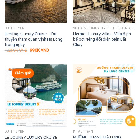
DU THUYỀN
VILLA & HOMESTAY 5 - 10 PHÒNG NGỦ
Heritage Luxury Cruise – Du
Hermes Luxury Villa – Villa 6 pn
thuyền tham quan Vịnh Hạ Long
bể bơi riêng đối diện biển Bãi
trong ngày
Cháy
Giá
Giá
1.250K
VND
990K
VND
gốc
hiện
là:
tại
1.250K VND.
là:
990K VND.
Giảm giá!
DU THUYỀN
KHÁCH SẠN
MƯỜNG THANH HẠ LONG
LE JOUNEY LUXURY CRUISE