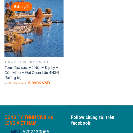
Giảm giá!
TOUR DU LỊCH NƯỚC NGOÀI
Tour đặc sắc: Hà Nội – Đại Lý –
Côn Minh – Đại Quan Lầu 4N3Đ
đường bộ
Giá
Giá
7.850K
VND
6.990K
VND
gốc
hiện
là:
tại
7.850K VND.
là:
6.990K VND.
CÔNG TY TNHH VIVU HẠ
Follow chúng tôi trên
LONG VIỆT NAM
facebook:
MST:
5702139065