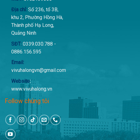
Địa chỉ:
Số 236, tổ 3B,
khu 2, Phường Hồng Hà,
Thành phố Hạ Long,
Quảng Ninh
SĐT:
0339.030.788 -
0886.156.595
Email:
vivuhalongvn@gmail.com
Website
:
www.vivuhalong.vn
Follow chúng tôi