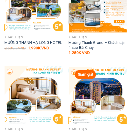
KHÁCH SẠN
KHÁCH SẠN
Mường Thanh Grand – Khách sạn
MƯỜNG THANH HẠ LONG HOTEL
4 sao Bãi Cháy
Giá
Giá
2.630K
VND
1.990K
VND
gốc
hiện
1.250K
VND
là:
tại
2.630K VND.
là:
1.990K VND.
Giảm giá!
KHÁCH SẠN
KHÁCH SẠN