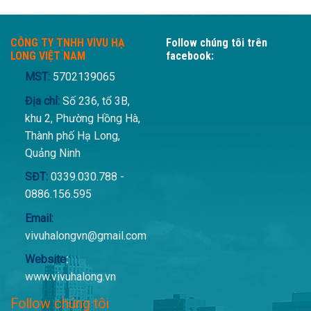
CÔNG TY TNHH VIVU HẠ
Follow chúng tôi trên
LONG VIỆT NAM
facebook:
MST:
5702139065
Địa chỉ:
Số 236, tổ 3B,
khu 2, Phường Hồng Hà,
Thành phố Hạ Long,
Quảng Ninh
SĐT:
0339.030.788 -
0886.156.595
Email:
vivuhalongvn@gmail.com
Website
:
www.vivuhalong.vn
Follow chúng tôi