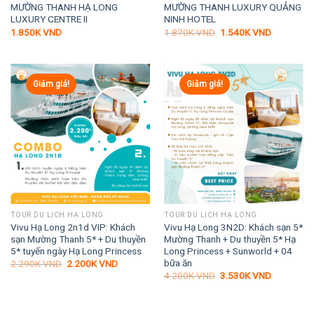
MƯỜNG THANH HẠ LONG
MƯỜNG THANH LUXURY QUẢNG
LUXURY CENTRE II
NINH HOTEL
Giá
Giá
1.850K
VND
1.870K
VND
1.540K
VND
gốc
hiện
là:
tại
1.870K VND.
là:
1.540K VN
Giảm giá!
Giảm giá!
TOUR DU LỊCH HẠ LONG
TOUR DU LỊCH HẠ LONG
Vivu Hạ Long 2n1d VIP: Khách
Vivu Hạ Long 3N2D: Khách sạn 5*
sạn Mường Thanh 5* + Du thuyền
Mường Thanh + Du thuyền 5* Hạ
5* tuyến ngày Hạ Long Princess
Long Princess + Sunworld + 04
bữa ăn
Giá
Giá
2.290K
VND
2.200K
VND
gốc
hiện
Giá
Giá
4.200K
VND
3.530K
VND
là:
tại
gốc
hiện
2.290K VND.
là:
là:
tại
2.200K VND.
4.200K VND.
là:
3.530K VN