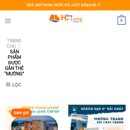
Skip
ADD ANYTHING HERE OR JUST REMOVE IT...
to
content
0
TRANG
CHỦ
/
SẢN
PHẨM
ĐƯỢC
GẮN THẺ
“MƯỜNG”
LỌC
Giảm giá!