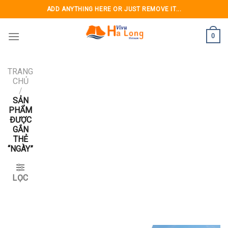
Skip
ADD ANYTHING HERE OR JUST REMOVE IT...
to
content
0
TRANG
CHỦ
/
SẢN
PHẨM
ĐƯỢC
GẮN
THẺ
“NGÀY”
LỌC