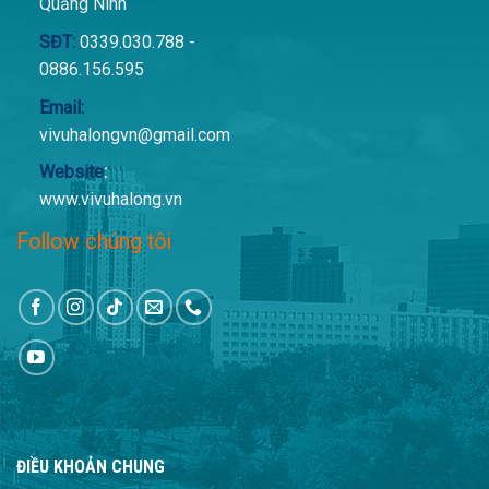
Quảng Ninh
SĐT:
0339.030.788 -
0886.156.595
Email:
vivuhalongvn@gmail.com
Website
:
www.vivuhalong.vn
Follow chúng tôi
ĐIỀU KHOẢN CHUNG