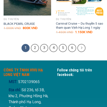
DU THUYỀN
DU THUYỀN
Carnival Cruise – Du thuyền 5 sao
BLACK PEARL CRUISE
tham quan Vịnh Hạ Long 1 ngày
Giá
Giá
1.000K
VND
800K
VND
gốc
hiện
Giá
Giá
1.450K
VND
1.150K
VND
là:
tại
gốc
hiện
1.000K VND.
là:
là:
tại
800K VND.
1.450K VND.
là:
1.150K VN
1
2
3
4
5
6
CÔNG TY TNHH VIVU HẠ
Follow chúng tôi trên
LONG VIỆT NAM
facebook:
MST:
5702139065
Địa chỉ:
Số 236, tổ 3B,
khu 2, Phường Hồng Hà,
Thành phố Hạ Long,