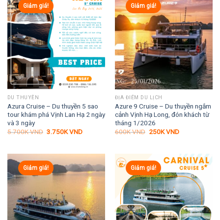
Giảm giá!
Giảm giá!
DU THUYỀN
ĐỊA ĐIỂM DU LỊCH
Azura Cruise – Du thuyền 5 sao
Azure 9 Cruise – Du thuyền ngắm
tour khám phá Vịnh Lan Hạ 2 ngày
cảnh Vịnh Hạ Long, đón khách từ
và 3 ngày
tháng 1/2026
Giá
Giá
Giá
Giá
5.700K
VND
3.750K
VND
600K
VND
250K
VND
gốc
hiện
gốc
hiện
là:
tại
là:
tại
5.700K VND.
là:
600K VND.
là:
3.750K VND.
250K VND.
Giảm giá!
Giảm giá!