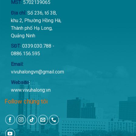
MST:
5702139065
Địa chỉ:
Số 236, tổ 3B,
khu 2, Phường Hồng Hà,
Thành phố Hạ Long,
Quảng Ninh
SĐT:
0339.030.788 -
0886.156.595
Email:
vivuhalongvn@gmail.com
Website
:
www.vivuhalong.vn
Follow chúng tôi