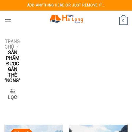
Skip
ADD ANYTHING HERE OR JUST REMOVE IT...
to
content
0
TRANG
CHỦ
/
SẢN
PHẨM
ĐƯỢC
GẮN
THẺ
“NÓNG”
LỌC