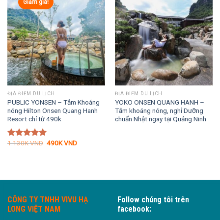
Giảm giá!
ĐỊA ĐIỂM DU LỊCH
ĐỊA ĐIỂM DU LỊCH
PUBLIC YONSEN – Tắm Khoáng
YOKO ONSEN QUANG HANH –
nóng Hilton Onsen Quang Hanh
Tắm khoáng nóng, nghỉ Dưỡng
Resort chỉ từ 490k
chuẩn Nhật ngay tại Quảng Ninh
Giá
Giá
1.130K
VND
490K
VND
Được xếp
gốc
hiện
hạng
5.00
là:
tại
5 sao
1.130K VND.
là:
490K VND.
CÔNG TY TNHH VIVU HẠ
Follow chúng tôi trên
LONG VIỆT NAM
facebook: