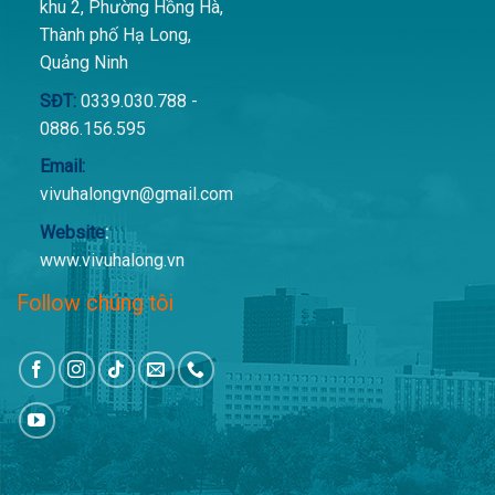
khu 2, Phường Hồng Hà,
Thành phố Hạ Long,
Quảng Ninh
SĐT:
0339.030.788 -
0886.156.595
Email:
vivuhalongvn@gmail.com
Website
:
www.vivuhalong.vn
Follow chúng tôi