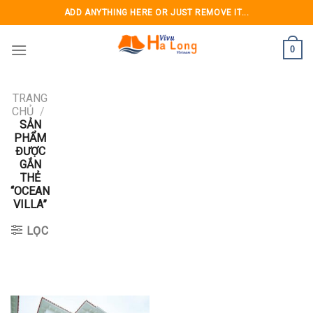
Skip
ADD ANYTHING HERE OR JUST REMOVE IT...
to
content
0
TRANG
CHỦ
/
SẢN
PHẨM
ĐƯỢC
GẮN
THẺ
“OCEAN
VILLA”
LỌC