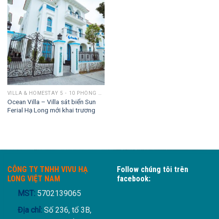
VILLA & HOMESTAY 5 - 10 PHÒNG NGỦ
Ocean Villa – Villa sát biển Sun
Ferial Hạ Long mới khai trương
CÔNG TY TNHH VIVU HẠ
Follow chúng tôi trên
LONG VIỆT NAM
facebook:
MST:
5702139065
Địa chỉ:
Số 236, tổ 3B,