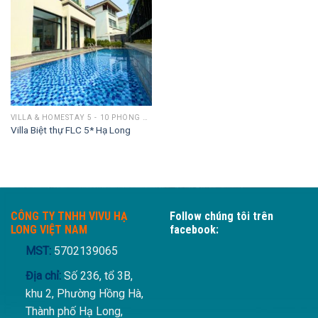
VILLA & HOMESTAY 5 - 10 PHÒNG NGỦ
Villa Biệt thự FLC 5* Hạ Long
CÔNG TY TNHH VIVU HẠ
Follow chúng tôi trên
LONG VIỆT NAM
facebook:
MST:
5702139065
Địa chỉ:
Số 236, tổ 3B,
khu 2, Phường Hồng Hà,
Thành phố Hạ Long,