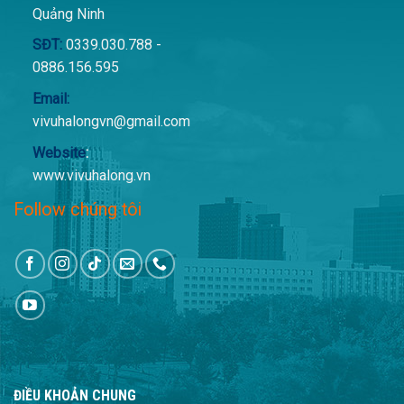
Quảng Ninh
SĐT:
0339.030.788 -
0886.156.595
Email:
vivuhalongvn@gmail.com
Website
:
www.vivuhalong.vn
Follow chúng tôi
ĐIỀU KHOẢN CHUNG