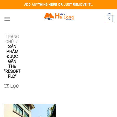
Skip
ADD ANYTHING HERE OR JUST REMOVE IT...
to
content
0
TRANG
CHỦ
/
SẢN
PHẨM
ĐƯỢC
GẮN
THẺ
“RESORT
FLC”
LỌC