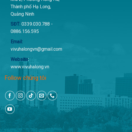
Thành phố Hạ Long,
Quảng Ninh
SĐT:
0339.030.788 -
0886.156.595
Email:
vivuhalongvn@gmail.com
Website
:
www.vivuhalong.vn
Follow chúng tôi