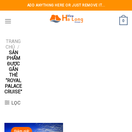
Skip
ADD ANYTHING HERE OR JUST REMOVE IT...
to
content
0
TRANG
CHỦ
/
SẢN
PHẨM
ĐƯỢC
GẮN
THẺ
“ROYAL
PALACE
CRUISE”
LỌC
Giảm giá!