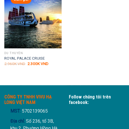
DU THUYỀN
ROYAL PALACE CRUISE
Giá
Giá
2.960K
VND
2.300K
VND
gốc
hiện
là:
tại
2.960K VND.
là:
2.300K VND.
CÔNG TY TNHH VIVU HẠ
Follow chúng tôi trên
LONG VIỆT NAM
facebook:
MST:
5702139065
Địa chỉ:
Số 236, tổ 3B,
khu 2, Phường Hồng Hà,