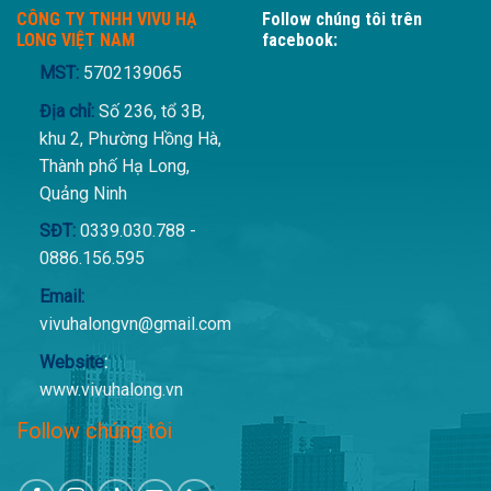
CÔNG TY TNHH VIVU HẠ
Follow chúng tôi trên
LONG VIỆT NAM
facebook:
MST:
5702139065
Địa chỉ:
Số 236, tổ 3B,
khu 2, Phường Hồng Hà,
Thành phố Hạ Long,
Quảng Ninh
SĐT:
0339.030.788 -
0886.156.595
Email:
vivuhalongvn@gmail.com
Website
:
www.vivuhalong.vn
Follow chúng tôi