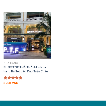
NHÀ HÀNG
BUFFET SEN HÀ THÀNH – Nhà
hàng Buffet trên Đảo Tuần Châu
320K
VND
Được xếp
hạng
5.00
5 sao