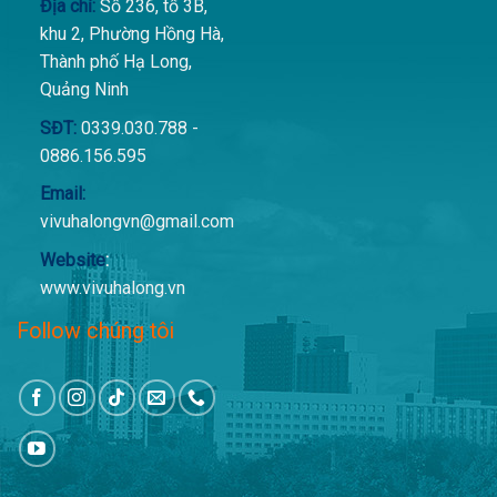
Địa chỉ:
Số 236, tổ 3B,
khu 2, Phường Hồng Hà,
Thành phố Hạ Long,
Quảng Ninh
SĐT:
0339.030.788 -
0886.156.595
Email:
vivuhalongvn@gmail.com
Website
:
www.vivuhalong.vn
Follow chúng tôi