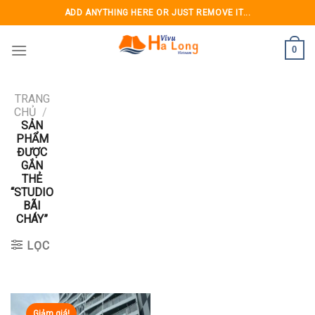
Skip
ADD ANYTHING HERE OR JUST REMOVE IT...
to
content
0
TRANG
CHỦ
/
SẢN
PHẨM
ĐƯỢC
GẮN
THẺ
“STUDIO
BÃI
CHÁY”
LỌC
Giảm giá!