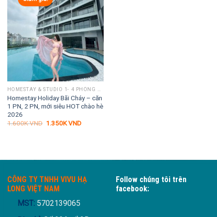
HOMESTAY & STUDIO 1- 4 PHÒNG NGỦ
Homestay Holiday Bãi Cháy – căn
1 PN, 2 PN, mới siêu HOT chào hè
2026
Giá
Giá
1.600K
VND
1.350K
VND
gốc
hiện
là:
tại
1.600K VND.
là:
1.350K VND.
CÔNG TY TNHH VIVU HẠ
Follow chúng tôi trên
LONG VIỆT NAM
facebook:
MST:
5702139065