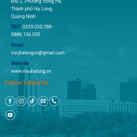
khu 2, Phường Hồng Hà,
Thành phố Hạ Long,
Quảng Ninh
SĐT:
0339.030.788 -
0886.156.595
Email:
vivuhalongvn@gmail.com
Website
:
www.vivuhalong.vn
Follow chúng tôi