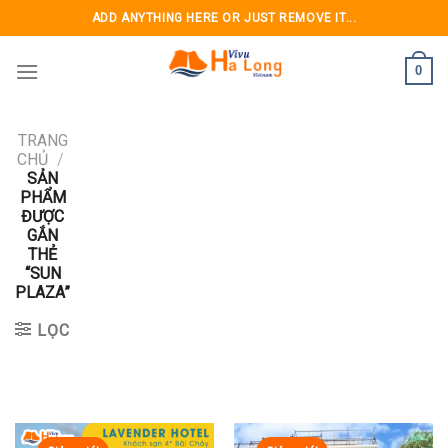
Skip
ADD ANYTHING HERE OR JUST REMOVE IT...
to
content
0
TRANG
CHỦ
/
SẢN
PHẨM
ĐƯỢC
GẮN
THẺ
“SUN
PLAZA”
LỌC