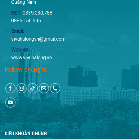
Quảng Ninh
SĐT:
0339.030.788 -
0886.156.595
Email:
vivuhalongvn@gmail.com
Website
:
www.vivuhalong.vn
Follow chúng tôi
ĐIỀU KHOẢN CHUNG