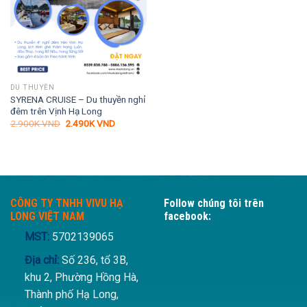
DU THUYỀN
SYRENA CRUISE – Du thuyền nghỉ
đêm trên Vịnh Hạ Long
Giá
Giá
2.900K
VND
2.490K
VND
gốc
hiện
là:
tại
2.900K VND.
là:
2.490K VND.
CÔNG TY TNHH VIVU HẠ
Follow chúng tôi trên
LONG VIỆT NAM
facebook:
MST:
5702139065
Địa chỉ:
Số 236, tổ 3B,
khu 2, Phường Hồng Hà,
Thành phố Hạ Long,