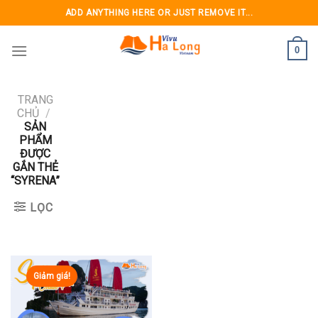
Skip
ADD ANYTHING HERE OR JUST REMOVE IT...
to
content
0
TRANG
CHỦ
/
SẢN
PHẨM
ĐƯỢC
GẮN THẺ
“SYRENA”
LỌC
Giảm giá!