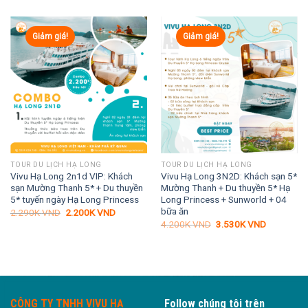
1.540K VND.
Giảm giá!
Giảm giá!
TOUR DU LỊCH HẠ LONG
TOUR DU LỊCH HẠ LONG
Vivu Hạ Long 2n1d VIP: Khách
Vivu Hạ Long 3N2D: Khách sạn 5*
sạn Mường Thanh 5* + Du thuyền
Mường Thanh + Du thuyền 5* Hạ
5* tuyến ngày Hạ Long Princess
Long Princess + Sunworld + 04
bữa ăn
Giá
Giá
2.290K
VND
2.200K
VND
gốc
hiện
Giá
Giá
4.200K
VND
3.530K
VND
là:
tại
gốc
hiện
2.290K VND.
là:
là:
tại
2.200K VND.
4.200K VND.
là:
3.530K VN
CÔNG TY TNHH VIVU HẠ
Follow chúng tôi trên