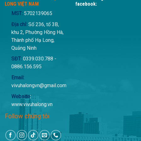
LONG VIỆT NAM
facebook:
MST:
5702139065
Địa chỉ:
Số 236, tổ 3B,
khu 2, Phường Hồng Hà,
Thành phố Hạ Long,
Quảng Ninh
SĐT:
0339.030.788 -
0886.156.595
Email:
vivuhalongvn@gmail.com
Website
:
www.vivuhalong.vn
Follow chúng tôi