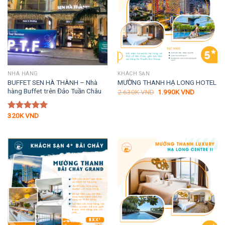
NHÀ HÀNG
KHÁCH SẠN
BUFFET SEN HÀ THÀNH – Nhà
MƯỜNG THANH HẠ LONG HOTEL
hàng Buffet trên Đảo Tuần Châu
Giá
Giá
2.630K
VND
1.990K
VND
gốc
hiện
là:
tại
2.630K VND.
là:
320K
VND
Được xếp
1.990K VN
hạng
5.00
5 sao