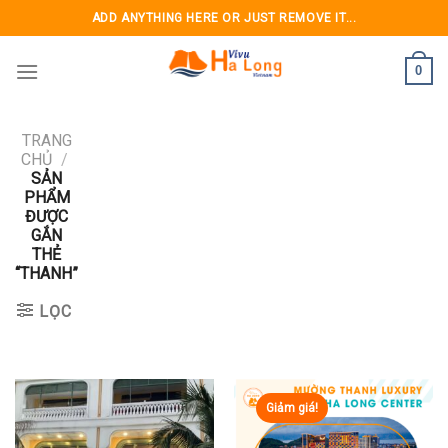
Skip
ADD ANYTHING HERE OR JUST REMOVE IT...
to
content
0
TRANG
CHỦ
/
SẢN
PHẨM
ĐƯỢC
GẮN
THẺ
“THANH”
LỌC
Giảm giá!