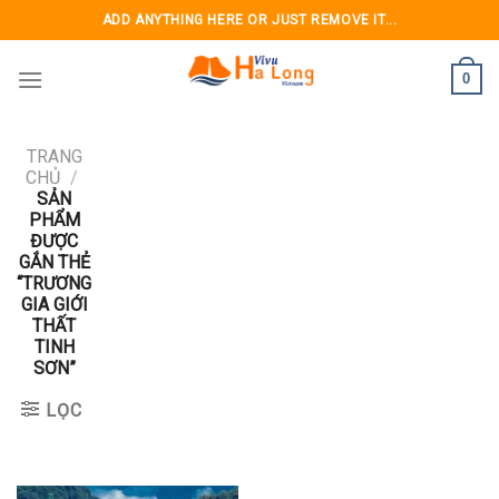
Skip
ADD ANYTHING HERE OR JUST REMOVE IT...
to
content
0
TRANG
CHỦ
/
SẢN
PHẨM
ĐƯỢC
GẮN THẺ
“TRƯƠNG
GIA GIỚI
THẤT
TINH
SƠN”
LỌC