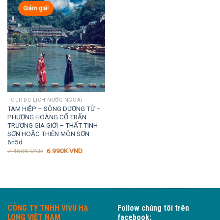
Giảm giá!
TOUR DU LỊCH NƯỚC NGOÀI
TAM HIỆP – SÔNG DƯƠNG TỬ –
PHƯỢNG HOÀNG CỔ TRẤN
TRƯƠNG GIA GIỚI – THẤT TINH
SƠN HOẶC THIÊN MÔN SƠN
6n5d
Giá
Giá
7.450K
VND
6.990K
VND
gốc
hiện
là:
tại
7.450K VND.
là:
6.990K VND.
CÔNG TY TNHH VIVU HẠ
Follow chúng tôi trên
LONG VIỆT NAM
facebook: