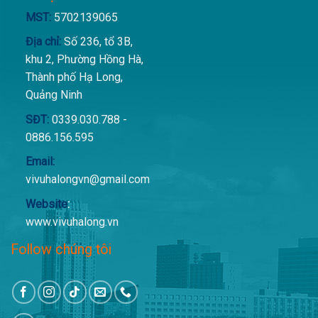
MST:
5702139065
Địa chỉ:
Số 236, tổ 3B,
khu 2, Phường Hồng Hà,
Thành phố Hạ Long,
Quảng Ninh
SĐT:
0339.030.788 -
0886.156.595
Email:
vivuhalongvn@gmail.com
Website
:
www.vivuhalong.vn
Follow chúng tôi