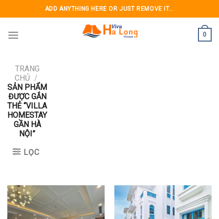
Skip
ADD ANYTHING HERE OR JUST REMOVE IT...
to
content
0
TRANG
CHỦ
/
SẢN PHẨM
ĐƯỢC GẮN
THẺ “VILLA
HOMESTAY
GẦN HÀ
NỘI”
LỌC