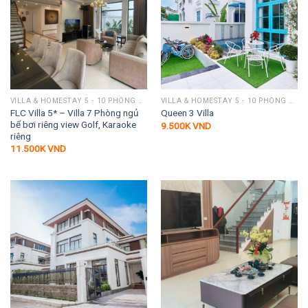
VILLA & HOMESTAY 5 - 10 PHÒNG NGỦ
VILLA & HOMESTAY 5 - 10 PHÒNG NGỦ
FLC Villa 5* – Villa 7 Phòng ngủ
Queen 3 Villa
bể bơi riêng view Golf, Karaoke
9.500K
VND
riêng
11.500K
VND