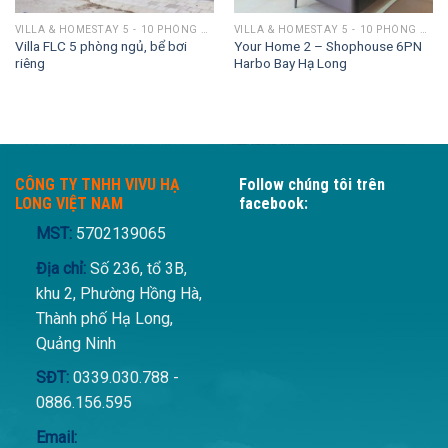
VILLA & HOMESTAY 5 - 10 PHÒNG NGỦ
VILLA & HOMESTAY 5 - 10 PHÒNG NGỦ
Villa FLC 5 phòng ngủ, bể bơi
Your Home 2 – Shophouse 6PN
riêng
Harbo Bay Hạ Long
CÔNG TY TNHH VIVU HẠ
Follow chúng tôi trên
LONG VIỆT NAM
facebook:
MST:
5702139065
Địa chỉ:
Số 236, tổ 3B,
khu 2, Phường Hồng Hà,
Thành phố Hạ Long,
Quảng Ninh
SĐT:
0339.030.788 -
0886.156.595
Email: