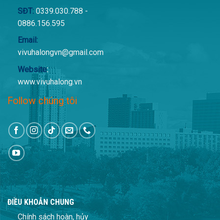
SĐT:
0339.030.788 -
0886.156.595
Email:
vivuhalongvn@gmail.com
Website
:
www.vivuhalong.vn
Follow chúng tôi
ĐIỀU KHOẢN CHUNG
Chính sách hoàn, hủy