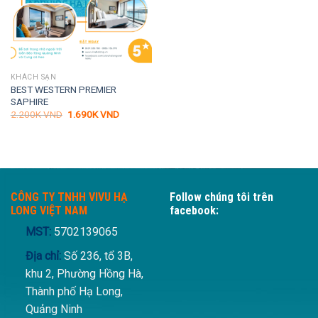
KHÁCH SẠN
BEST WESTERN PREMIER
SAPHIRE
Giá
Giá
2.200K
VND
1.690K
VND
gốc
hiện
là:
tại
2.200K VND.
là:
1.690K VND.
CÔNG TY TNHH VIVU HẠ
Follow chúng tôi trên
LONG VIỆT NAM
facebook:
MST:
5702139065
Địa chỉ:
Số 236, tổ 3B,
khu 2, Phường Hồng Hà,
Thành phố Hạ Long,
Quảng Ninh