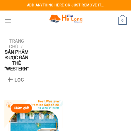
Skip
ADD ANYTHING HERE OR JUST REMOVE IT...
to
content
0
TRANG
CHỦ
/
SẢN PHẨM
ĐƯỢC GẮN
THẺ
“WESTERN”
LỌC
Giảm giá!