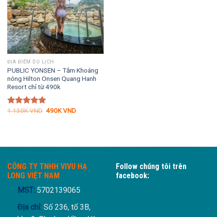
ĐỊA ĐIỂM DU LỊCH
PUBLIC YONSEN – Tắm Khoáng
nóng Hilton Onsen Quang Hanh
Resort chỉ từ 490k
Giá
Giá
1.130K
VND
490K
VND
Được xếp
gốc
hiện
hạng
5.00
là:
tại
5 sao
1.130K VND.
là:
490K VND.
CÔNG TY TNHH VIVU HẠ
Follow chúng tôi trên
LONG VIỆT NAM
facebook:
MST:
5702139065
Địa chỉ:
Số 236, tổ 3B,