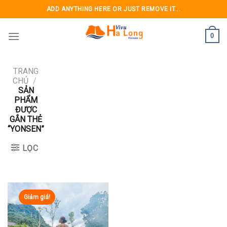
Skip
ADD ANYTHING HERE OR JUST REMOVE IT...
to
content
0
TRANG
CHỦ
/
SẢN
PHẨM
ĐƯỢC
GẮN THẺ
“YONSEN”
LỌC
Giảm giá!