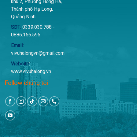
khu 2, Phường Hồng Hà,
Thành phố Hạ Long,
Quảng Ninh
SĐT:
0339.030.788 -
0886.156.595
Email:
vivuhalongvn@gmail.com
Website
:
www.vivuhalong.vn
Follow chúng tôi